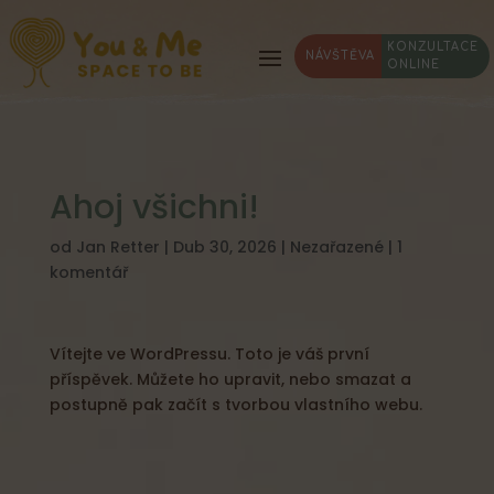
KONZULTACE
NÁVŠTĚVA
ONLINE
Ahoj všichni!
od
Jan Retter
|
Dub 30, 2026
|
Nezařazené
|
1
komentář
Vítejte ve WordPressu. Toto je váš první
příspěvek. Můžete ho upravit, nebo smazat a
postupně pak začít s tvorbou vlastního webu.