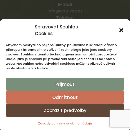
E-mail
info@you-me.cz
Telefon
+420 731 109 137
Spravovat Souhlas
ZÁSADY OCHRANY OSOBNÍCH ÚDAJŮ
Cookies
ROSTEME S RADOSÍ
Abychom poskytli co nejlepší služby, používáme k ukládání a/nebo
přístupu k informacím o zařízení, technologie jako jsou soubory
cookies. Souhlas s těmito technologiemi nám umožní zpracovávat
údaje, jako je chování při procházení nebo jedinečná ID na tomto
webu. Nesouhlas nebo odvolání souhlasu může nepříznivě ovlivnit
určité vlastnosti a funkce.
Přijmout
Odmítnout
Zobrazit předvolby
Zásady ochrany osobních údajů