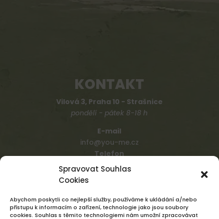
KONTAKT
Vilová 3, Praha 10 - Strašnice
pondělí - pátek 8-18 h
E-mail
info@you-me.cz
Telefon
+420 731 109 137
Spravovat Souhlas
ZÁSADY OCHRANY OSOBNÍCH ÚDAJŮ
Cookies
ROSTEME S RADOSÍ
Abychom poskytli co nejlepší služby, používáme k ukládání a/nebo
přístupu k informacím o zařízení, technologie jako jsou soubory
cookies. Souhlas s těmito technologiemi nám umožní zpracovávat